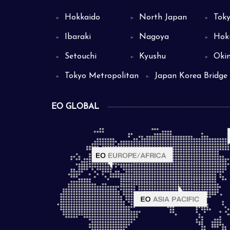
Hokkaido
North Japan
Tok
▼
▼
▼
Ibaraki
Nagoya
Hok
▼
▼
▼
Setouchi
Kyushu
Oki
▼
▼
▼
Tokyo Metropolitan
Japan Korea Bridge
▼
▼
EO GLOBAL