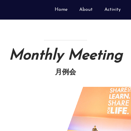
Home
About
Activity
Monthly Meeting
月例会