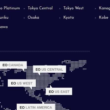
yo Platinum
Tokyo Central
Tokyo West
Kana
▼
▼
▼
uriku
Osaka
Kyoto
Kobe
▼
▼
▼
nawa